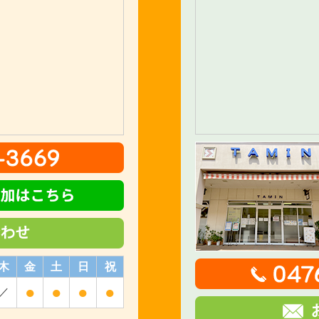
木
金
土
日
祝
●
●
●
●
／