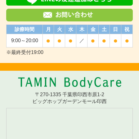
診療時間
月
火
水
木
金
土
日
祝
●
●
●
●
●
●
●
9:00～20:00
／
※最終受付19:00
〒270-1335 千葉県印西市原1-2
ビッグホップガーデンモール印西